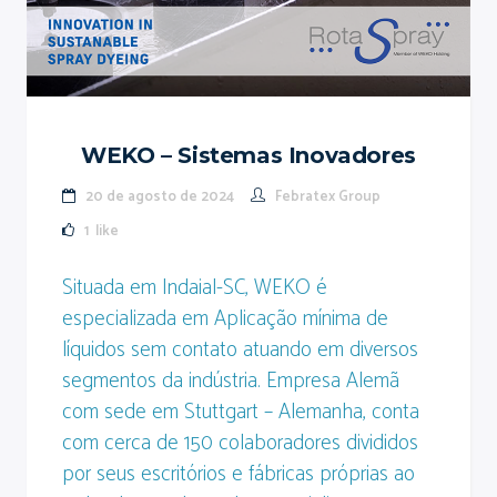
WEKO – Sistemas Inovadores
20 de agosto de 2024
Febratex Group
1
like
Situada em Indaial-SC, WEKO é
especializada em Aplicação mínima de
líquidos sem contato atuando em diversos
segmentos da indústria. Empresa Alemã
com sede em Stuttgart – Alemanha, conta
com cerca de 150 colaboradores divididos
por seus escritórios e fábricas próprias ao