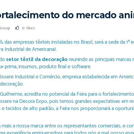
fortalecimento do mercado an
Group
0
likes
 das empresas têxteis instaladas no Brasil, será a sede da 1ª
a Industrial de Americana).
 do
setor têxtil da decoração
reunindo as principais marcas n
a-prima, insumos, produto final e software.
Téssere Industrial e Comércio, empresa estabelecida em Americ
 decoração.
Guilherme, acredita no potencial da Feira para o fortaleciment
ssere na Decora Expo, pois temos grandes expectativas em re
 e tecidos de alto padrão, a Feira nos proporcionará a oportun
a mais a nossa marca entre os representantes comerciais, e co
a experiência enriquecedora para todos nós e mal posso esper