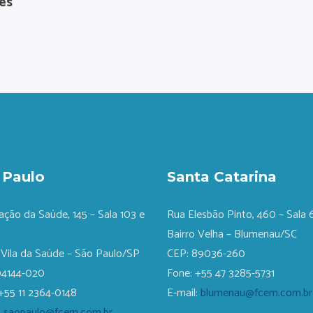
es
 Paulo
Santa Catarina
ação da Saúde, 145 – Sala 103 e
Rua Elesbão Pinto, 460 – Sala
Bairro Velha – Blumenau/SC
 Vila da Saúde – São Paulo/SP
CEP: 89036-260
04144-020
Fone: +55 47 3285-5731
+55 11 2364-0148
E-mail:
blumenau@fcem.com.br
:
saopaulo@fcem.com.br