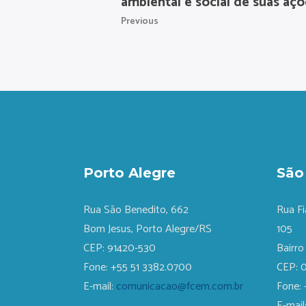
ambiental e social de suas açõ
Previous
Porto Alegre
São
Rua São Benedito, 662
Rua Fi
Bom Jesus, Porto Alegre/RS
105
CEP: 91420-530
Bairro
Fone: +55 51 3382.0700
CEP: 
E-mail:
comunicacao@fcem.com.br
Fone: 
E-mail