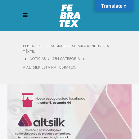
Translate »
FEBRATEX - FEIRA BRASILEIRA PARA A INDÚSTRIA
TÊXTIL
NOTÍCIAS
SEM CATEGORIA
A ALTSILK ESTÁ NA FEBRATEX!