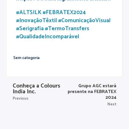
#ALTSILK #FEBRATEX2024
#InovaçãoTêxtil #ComunicaçãoVisual
#Serigrafia #TermoTransfers
#QualidadeIncomparável
Sem categoria
Conheça a Colours
Grupo AGC estará
India Inc.
presente na FEBRATEX
2024
Previous
Next